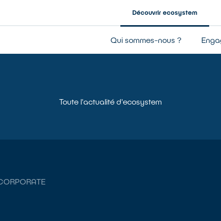
Découvrir ecosystem
Entreprise à mission
Qui sommes-nous ?
Enga
Notre gouvernance
Nos résultats
Notre financement
Toute l'actualité d'ecosystem
CORPORATE