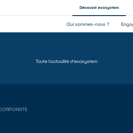
Découvrir ecosystem
Entreprise à mission
Qui sommes-nous ?
Enga
Notre gouvernance
Nos résultats
Notre financement
Toute l'actualité d'ecosystem
CORPORATE