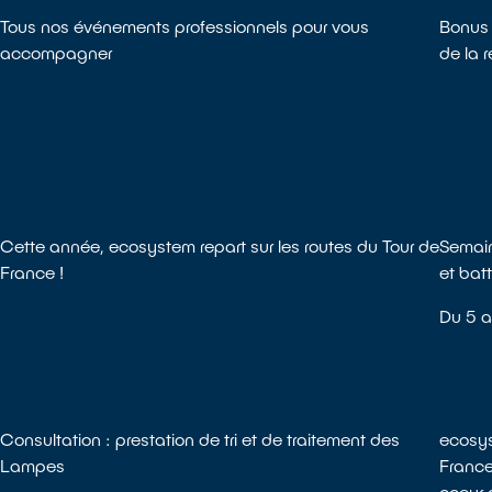
Tous nos événements professionnels pour vous
Bonus 
accompagner
de la 
Cette année, ecosystem repart sur les routes du Tour de
Semain
France !
et batt
Du 5 
Consultation : prestation de tri et de traitement des
ecosys
Lampes
France
coeur d