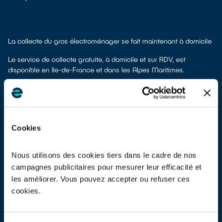
La collecte du gros électroménager se fait maintenant à domicile
Le service de collecte gratuite, à domicile et sur RDV, est
disponible en Ile-de-France et dans les Alpes Maritimes.
Vos appareils électriques ont quelque chose à vous dire
Cookies
Nous utilisons des cookies tiers dans le cadre de nos
Appel à témoignages sur la réparation
campagnes publicitaires pour mesurer leur efficacité et
Vous avez récemment fait réparer un appareil électrique hors
les améliorer. Vous pouvez accepter ou refuser ces
garantie chez un professionnel ? Répondez à l’enquête de la
cookies.
CLCV
02.12.2022