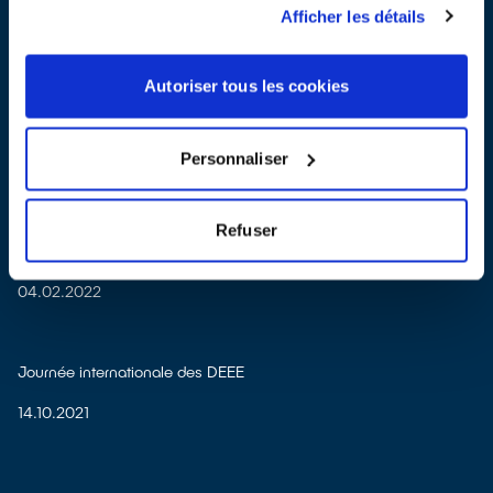
Afficher les détails
Vos anciens frigos transformés en jouets pour enfants !
Autoriser tous les cookies
19.07.2022
Personnaliser
La destruction des appareils électriques invendus : c’est fini !
Depuis le 1er janvier 2022, les produits – hors alimentation – qui
Refuser
n’auront pas été vendus ne pourront plus être détruits.
04.02.2022
Journée internationale des DEEE
14.10.2021