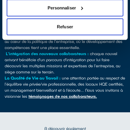
collaborateurs, séminaire d’entreprise …) et de groupes de travail
Personnaliser
volontaires qui permettent aux salariés de s’exprimer sur le
fonctionnement interne.
L’accompagnement et le développement professionnel des
Refuser
collaborateurs :
formation, certifications ou VAE... La valorisation
des équipes et l’autonomie des collaborateurs d'ecosystem sont
au cœur de la politique de l'entreprise, où le développement des
compétences tient une place essentielle.
L'intégration des nouveaux collaborateurs :
chaque nouvel
arrivant bénéficie d'un parcours d'intégration pour lui faire
découvrir les multiples missions et expertises de l'entreprise, au
siège comme sur le terrain.
La Qualité de Vie au Travail :
une attention portée au respect de
l'équilibre vie privée/vie professionnelle, des locaux HQE certifiés,
un management bienveillant et à l’écoute... Nous vous invitons à
visionner les
témoignages de nos collaborateurs.
A découvrir également