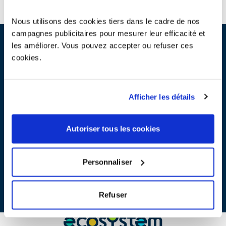
Nous utilisons des cookies tiers dans le cadre de nos
campagnes publicitaires pour mesurer leur efficacité et
les améliorer. Vous pouvez accepter ou refuser ces
Conformément aux article L.541-10 et R.541-126 et suivants du
cookies.
code de l’environnement, ecosystem a fait procéder par un
organisme tiers indépendant à un auto-contrôle périodique
portant sur le périmètre des exercices 2021, 2022 et sur les
informations 2023 disponibles à date de l’autocontrôle.
Afficher les détails
Autoriser tous les cookies
Synthèse de l’auto-contrôle d’ecosystem et du plan
Personnaliser
d’actions correctives
PDF - 612 ko
Refuser