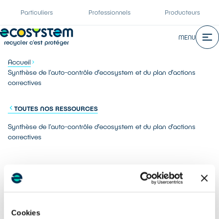
Particuliers
Professionnels
Producteurs
MENU
Accueil
Synthèse de l’auto-contrôle d’ecosystem et du plan d’actions
correctives
TOUTES NOS RESSOURCES
Synthèse de l’auto-contrôle d’ecosystem et du plan d’actions
correctives
Agréments EEE ménagers, professionnels et lampes pour la
période 2021, 2022 et début 2023
Cookies
Partager :