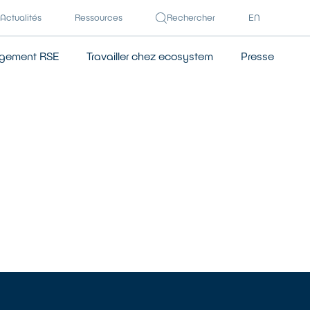
Actualités
Ressources
Rechercher
EN
gement RSE
Travailler chez ecosystem
Presse