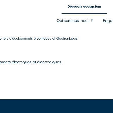
Découvrir ecosystem
Entreprise à mission
Qui sommes-nous ?
Enga
Notre gouvernance
Nos résultats
hets d'équipements électriques et électroniques
Notre financement
ents électriques et électroniques