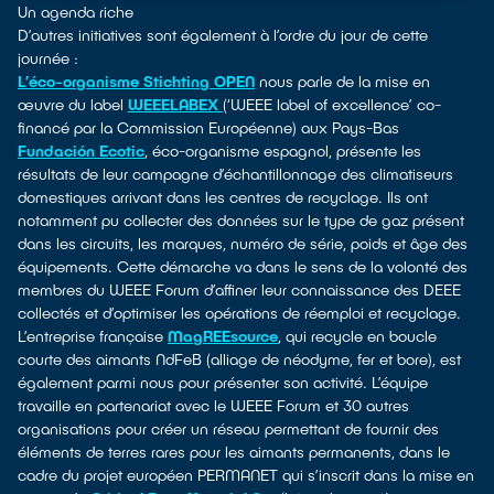
Un agenda riche
D’autres initiatives sont également à l’ordre du jour de cette
journée :
L’éco-organisme Stichting OPEN
nous parle de la mise en
œuvre du label
WEEELABEX
(‘WEEE label of excellence’ co-
financé par la Commission Européenne) aux Pays-Bas
Fundación Ecotic
, éco-organisme espagnol, présente les
résultats de leur campagne d’échantillonnage des climatiseurs
domestiques arrivant dans les centres de recyclage. Ils ont
notamment pu collecter des données sur le type de gaz présent
dans les circuits, les marques, numéro de série, poids et âge des
équipements. Cette démarche va dans le sens de la volonté des
membres du WEEE Forum d’affiner leur connaissance des DEEE
collectés et d’optimiser les opérations de réemploi et recyclage.
L’entreprise française
MagREEsource
, qui recycle en boucle
courte des aimants NdFeB (alliage de néodyme, fer et bore), est
également parmi nous pour présenter son activité. L’équipe
travaille en partenariat avec le WEEE Forum et 30 autres
organisations pour créer un réseau permettant de fournir des
éléments de terres rares pour les aimants permanents, dans le
cadre du projet européen PERMANET qui s’inscrit dans la mise en