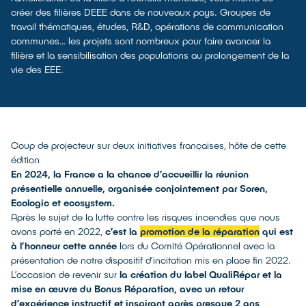
créer des filières DEEE dans de nouveaux pays. Groupes de
travail thématiques, études, R&D, opérations de communication
communes… les projets sont nombreux pour faire avancer la
filière et la sensibilisation des populations au prolongement de la
vie des EEE.
Coup de projecteur sur deux initiatives françaises, hôte de cette
édition
En 2024, la France a la chance d’accueillir la réunion
présentielle annuelle, organisée conjointement par Soren,
Ecologic et ecosystem.
Après le sujet de la lutte contre les risques incendies que nous
avons porté en 2022,
c’est la
promotion de la réparation
qui est
à l’honneur cette année
lors du Comité Opérationnel avec la
présentation de notre dispositif d’incitation mis en place fin 2022.
L’occasion de revenir sur
la création du label QualiRépar et la
mise en œuvre du Bonus Réparation, avec un retour
d’expérience instructif et inspirant après presque 2 ans