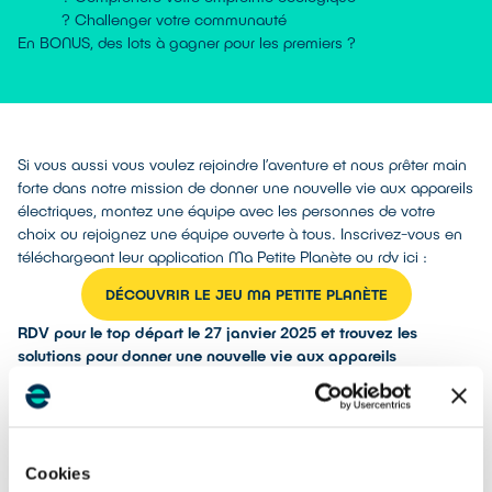
? Challenger votre communauté
En BONUS, des lots à gagner pour les premiers ?
Si vous aussi vous voulez rejoindre l’aventure et nous prêter main
forte dans notre mission de donner une nouvelle vie aux appareils
électriques, montez une équipe avec les personnes de votre
choix ou rejoignez une équipe ouverte à tous. Inscrivez-vous en
téléchargeant leur application Ma Petite Planète ou rdv ici :
DÉCOUVRIR LE JEU MA PETITE PLANÈTE
RDV pour le top départ le 27 janvier 2025 et trouvez les
solutions pour donner une nouvelle vie aux appareils
électriques sur notre site :
? Points de collecte pour donner et recycler :
Donner ou
recycler vos appareils
? Faire réparer avec un réparateur labellisé QualiRépar pour
obtenir un Bonus Réparation :
Trouver un réparateur
Cookies