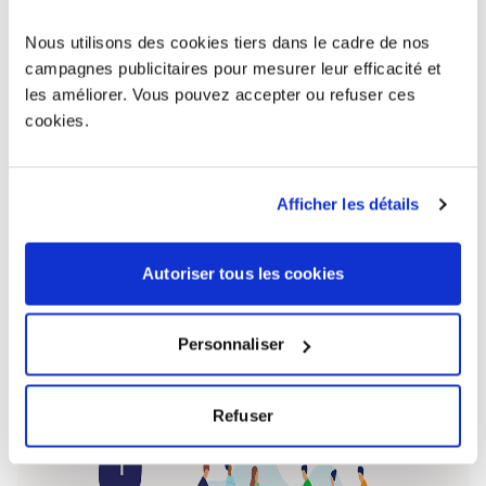
labellisé QualiRépar
? Donner ou recycler vos téléphones inutilisés en les
Nous utilisons des cookies tiers dans le cadre de nos
envoyant gratuitement sur
www.jedonnemontelephone.fr
campagnes publicitaires pour mesurer leur efficacité et
? Faire collecter gratuitement à domicile votre gros
électroménager en prenant rdv sur
les améliorer. Vous pouvez accepter ou refuser ces
www.jedonnemonelectromenager.fr
(service disponible en
cookies.
IDF, dans le Grand Lyon et dans certaines zones de la
région PACA)
Afficher les détails
Autoriser tous les cookies
Personnaliser
Refuser