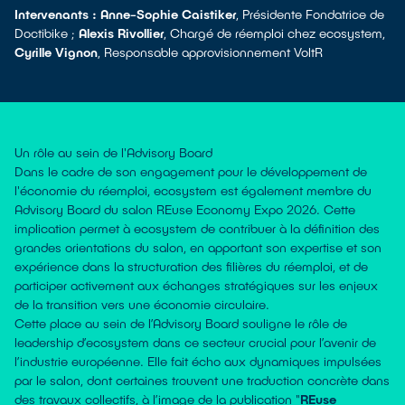
Intervenants : Anne-Sophie Caistiker
, Présidente Fondatrice de
Doctibike ;
Alexis Rivollier
, Chargé de réemploi chez ecosystem,
Cyrille Vignon
, Responsable approvisionnement VoltR
Un rôle au sein de l'Advisory Board
Dans le cadre de son engagement pour le développement de
l'économie du réemploi, ecosystem est également membre du
Advisory Board du salon REuse Economy Expo 2026. Cette
implication permet à ecosystem de contribuer à la définition des
grandes orientations du salon, en apportant son expertise et son
expérience dans la structuration des filières du réemploi, et de
participer activement aux échanges stratégiques sur les enjeux
de la transition vers une économie circulaire.
Cette place au sein de l’Advisory Board souligne le rôle de
leadership d’ecosystem dans ce secteur crucial pour l’avenir de
l’industrie européenne. Elle fait écho aux dynamiques impulsées
par le salon, dont certaines trouvent une traduction concrète dans
des travaux collectifs, à l’image de la publication "
REuse