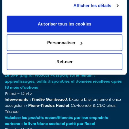
représentant l’Union Pour le Réemploi Solidaire ;
Nadjib RENAI
,
Afficher les détails
Délégué général Rcube ;
Jean-Pierre Parisi
, Président de la
Commission Réemploi FEDERREC
Modération :
Raphael Masvigner
– Co-fondateur Circul’r
Autoriser tous les cookies
Masterclass
Réglementation sur le réemploi : entre ambition française et
cadre européen, où en sommes-nous vraiment ?
Personnaliser
19 mai – 10h45
Intervenants : Clara GROJEAN
, Chargée des affaires publiques
et institutionnelles chez ecosystem;
Margaux de DINECHIN
,
Refuser
Responsable Affaires Juridiques à la FIEEC,
Hugo CONZELMANN
,
Responsable des affaires publiques et juridiques à l’INEC
Le DPP (Digital Product Passport) sur le terrain :
apprentissages, outils disponibles et données récoltées après
18 mois d'actions
19 mai – 13h45
Intervenants : Amélie Gombeaud
, Experte Environnement chez
ecosystem ;
Pierre-Nicolas Hurstel
, Co-founder & CEO chez
Arianee
Valoriser les produits reconditionnés par leur empreinte
carbone : le livre blanc sectoriel porté par Rexel