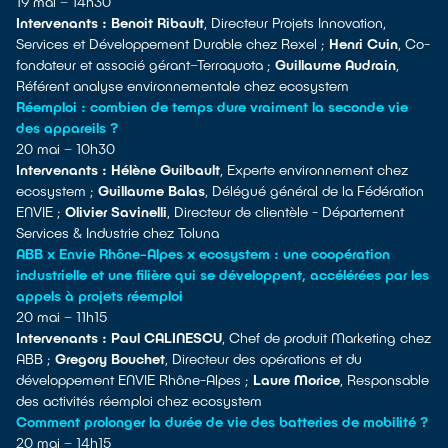
19 mai – 14h30
Intervenants : Benoit Ribault
, Directeur Projets Innovation,
Services et Développement Durable chez Rexel ;
Henri Cuin
, Co-
fondateur et associé gérant–Terraquota ;
Guillaume Audrain
,
Référent analyse environnementale chez ecosystem
Réemploi : combien de temps dure vraiment la seconde vie
des appareils ?
20 mai – 10h30
Intervenants : Hélène Guilbault
, Experte environnement chez
ecosystem ;
Guillaume Balas
, Délégué général de la Fédération
ENVIE ;
Olivier Savinelli
, Directeur de clientèle - Département
Services & Industrie chez Toluna
ABB x Envie Rhône-Alpes x ecosystem : une coopération
industrielle et une filière qui se développent, accélérées par les
appels à projets réemploi
20 mai – 11h15
Intervenants : Paul CALINESCU
, Chef de produit Marketing chez
ABB ;
Gregory Bouchet
, Directeur des opérations et du
développement ENVIE Rhône-Alpes ;
Laure Morice
, Responsable
des activités réemploi chez ecosystem
Comment prolonger la durée de vie des batteries de mobilité ?
20 mai – 14h15