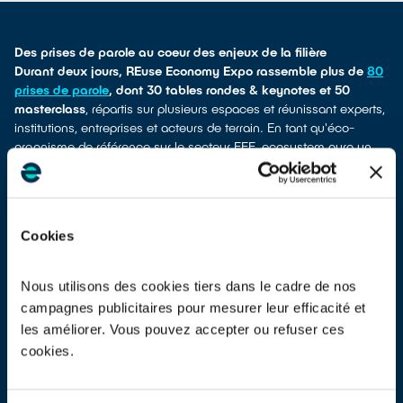
Des prises de parole au coeur des enjeux de la filière
Durant deux jours, REuse Economy Expo rassemble plus de
80
prises de parole
, dont 30 tables rondes & keynotes et 50
masterclass
, répartis sur plusieurs espaces et réunissant experts,
institutions, entreprises et acteurs de terrain. En tant qu'éco-
organisme de référence sur le secteur EEE, ecosystem aura un
rôle central pour animer les échanges, partager ses retours
d'expérience et présenter ses initiatives et solutions innovantes.
Parmi les conférences et masterclass organisées par
ecosystem ou avec sa participation, on notera :
Cookies
Table ronde ecosystem
Comment organiser et développer l’accès, le tri et la gestion
des gisements dans la filière DEEE et batteries pour
Nous utilisons des cookies tiers dans le cadre de nos
industrialiser le réemploi ?
campagnes publicitaires pour mesurer leur efficacité et
19 mai 2026 11h30 – 12h15
les améliorer. Vous pouvez accepter ou refuser ces
Intervenants : Patrick Richard
, Directeur Clients & Services
cookies.
ecosystem ;
Martin Aunos,
Directeur des Business Units Services
et Seconde Vie / Economie Circulaire - Fnac Darty ;
Bruno
Fradet
, Directeur Métiers et développement, Fédération ENVIE,