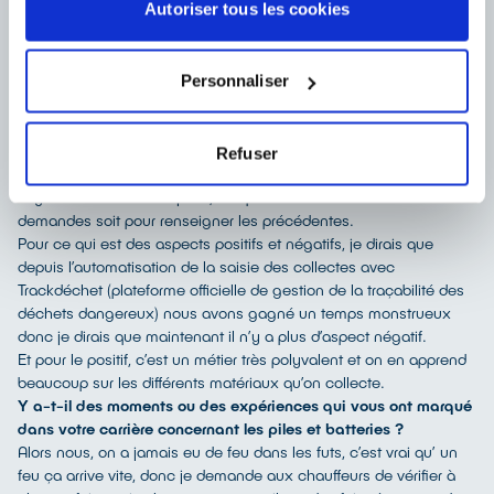
Autoriser tous les cookies
savoir gérer. Ce n’est pas toujours évident, mais on y arrive.
Que diriez-vous à quelqu’un qui souhaiterait devenir
responsable des tournées ? Qualités nécessaires, aspects
Personnaliser
positifs et négatifs du métier ?
Alors c’est une chose évidente, mais il faut être organisé.
L’organisation c’est le critère le plus important, on a pas que les
piles à gérer on a les autres clients également.
Refuser
Il faut être ordonné, vigilant et régulier. La plateforme Corepile, je
m’y connecte tous les jours, soit pour extraire les nouvelles
demandes soit pour renseigner les précédentes.
Pour ce qui est des aspects positifs et négatifs, je dirais que
depuis l’automatisation de la saisie des collectes avec
Trackdéchet (plateforme officielle de gestion de la traçabilité des
déchets dangereux) nous avons gagné un temps monstrueux
donc je dirais que maintenant il n’y a plus d’aspect négatif.
Et pour le positif, c’est un métier très polyvalent et on en apprend
beaucoup sur les différents matériaux qu’on collecte.
Y a-t-il des moments ou des expériences qui vous ont marqué
dans votre carrière concernant les piles et batteries ?
Alors nous, on a jamais eu de feu dans les futs, c’est vrai qu’ un
feu ça arrive vite, donc je demande aux chauffeurs de vérifier à