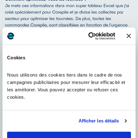
Je mets ces informations dans mon super tableau Excel que j’ai
créé spécialement pour Corepile et je divise les collectes par
secteur pour optimiser les tournées. De plus, toutes les
commandes Corepile, sont classifiées en fonction de l’urgence
de la collecte. J’ai en charge différents clients pour optimiser au
mieux les tournées, j’établis un planning avec les collectes des
différents clients, pas uniquement Corepile.
En ce qui concerne le délai des collectes, nous avons un délai de
10 jours ouvrés pour intervenir pour les collectes Corepile.
Cookies
Il n’est pas rare d’avoir des collectes classées comme étant
urgentes, nous faisons alors notre possible pour déterminer une
Nous utilisons des cookies tiers dans le cadre de nos
date d’enlèvement rapide.
campagnes publicitaires pour mesurer leur efficacité et
Notre politique interne étant d’intervenir sous 48 h, on s’arrange
toujours pour faire au plus vite pour les collectes des éco-
les améliorer. Vous pouvez accepter ou refuser ces
organismes.
cookies.
Quelles sont les principales difficultés auxquelles vous êtes
confrontés lors de la planification des collectes de piles et
batteries, et comment les surmontez-vous ?
Afficher les détails
Lorsque je récupère les demandes sur la plateforme Corepile, il
arrive qu’il y ait des commentaires spécifiques à la collecte (pose
supplémentaire, rendez-vous, fermeture définitive…) qu’il faut