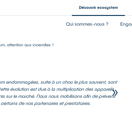
Découvrir ecosystem
Entreprise à mission
Qui sommes-nous ?
Enga
Notre gouvernance
Nos résultats
hium, attention aux incendies !
Notre financement
hium endommagées, suite à un choc le plus souvent, sont
e évolution est due à la multiplication des appareils
mis sur le marché. Nous nous mobilisons afin de prévenir
ertains de nos partenaires et prestataires.