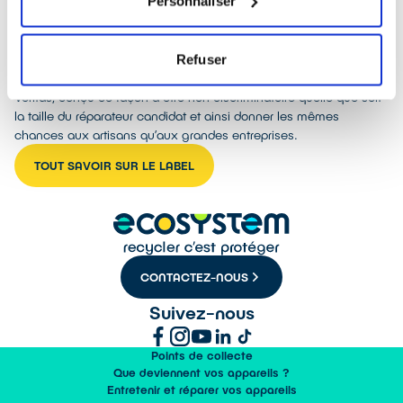
Personnaliser
dès maintenant en se rendant sur la plateforme
.
WWW.DEMANDE-LABEL-QUALIREPAR.FR
Le label sera attribué pour une période de trois ans par les
organismes certificateurs indépendants AFNOR, Bureau Veritas et
Refuser
SGS. Le label est basé sur un référentiel élaboré avec Bureau
Veritas, conçu de façon à être non discriminatoire quelle que soit
la taille du réparateur candidat et ainsi donner les mêmes
chances aux artisans qu’aux grandes entreprises.
TOUT SAVOIR SUR LE LABEL
CONTACTEZ-NOUS
Suivez-nous
Points de collecte
Que deviennent vos appareils ?
Entretenir et réparer vos appareils