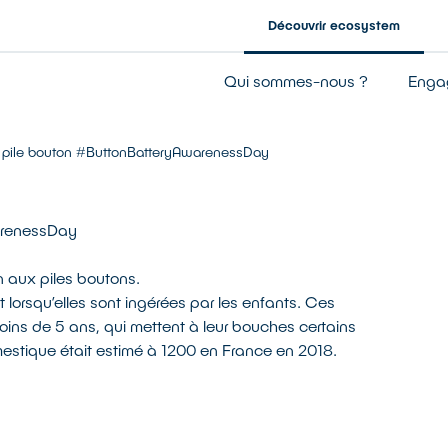
Découvrir ecosystem
Entreprise à mission
Qui sommes-nous ?
Enga
Notre gouvernance
Nos résultats
a pile bouton #ButtonBatteryAwarenessDay
Notre financement
arenessDay
on aux piles boutons.
t lorsqu’elles sont ingérées par les enfants. Ces
ins de 5 ans, qui mettent à leur bouches certains
mestique était estimé à 1200 en France en 2018.