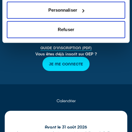
vouloir
vous inscrire ou mettre à jour votre profil, de préférence
avant le 31 août 2026
sur la plateforme de consultation
Personnaliser
ecosystem (GEP)
Pas encore inscrit ?
Refuser
JE M'INSCRIS
GUIDE D'INSCRIPTION (PDF)
Vous êtes déjà inscrit sur GEP ?
JE ME CONNECTE
Calendrier
Avant le 31 août 2026