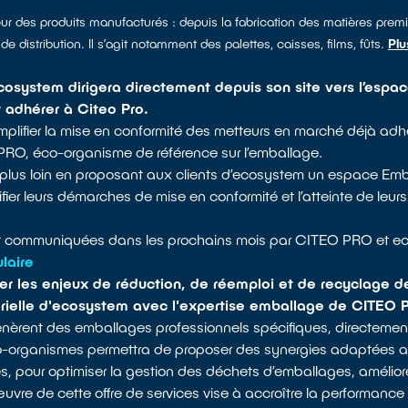
ur des produits manufacturés : depuis la fabrication des matières prem
de distribution. Il s’agit notamment des palettes, caisses, films, fûts.
Plu
ecosystem dirigera directement depuis son site vers l’esp
t adhérer à Citeo Pro.
implifier la mise en conformité des metteurs en marché déjà adh
O PRO, éco-organisme de référence sur l’emballage.
r plus loin en proposant aux clients d’ecosystem un espace Em
idifier leurs démarches de mise en conformité et l’atteinte de le
ont communiquées dans les prochains mois par CITEO PRO et e
laire
iter les enjeux de réduction, de réemploi et de recyclage 
ctorielle d'ecosystem avec l'expertise emballage de CITEO 
èrent des emballages professionnels spécifiques, directement l
-organismes permettra de proposer des synergies adaptées aux
s, pour optimiser la gestion des déchets d’emballages, améliore
 œuvre de cette offre de services vise à accroître la performa