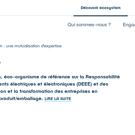
Découvrir ecosystem
Entreprise à mission
Qui sommes-nous ?
Enga
Notre gouvernance
Nos résultats
: une mutualisation d’expertise
Notre financement
e
 éco-organisme de référence sur la Responsabilité
nts électriques et électroniques (DEEE) et des
tion et la transformation des entreprises en
 produit/emballage.
LIRE LA SUITE