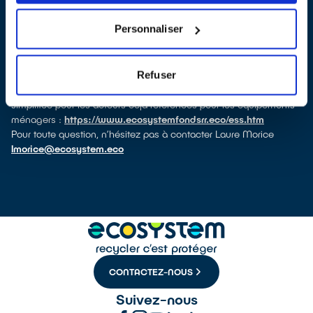
Intéressé ? demandez votre dossier de candidature à l'adresse
aapreemploi@ecosystem.eco
et soumettez le
avant le 12
Personnaliser
mars 2024.
Et pour rappel, les acteurs de l'ESS peuvent être désormais
référencés par ecosystem pour le réemploi - réutilisation des
Refuser
équipements professionnels au même titre que pour les
équipements ménagers. La procédure de référencement est
simplifiée pour les acteurs déjà référencés pour les équipements
ménagers :
https://www.ecosystemfondsrr.eco/ess.htm
Pour toute question, n’hésitez pas à contacter Laure Morice
lmorice@ecosystem.eco
CONTACTEZ-NOUS
Suivez-nous