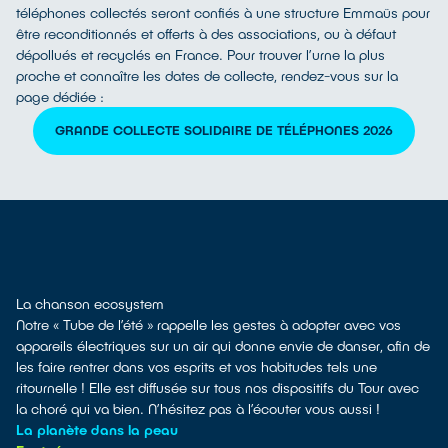
téléphones collectés seront confiés à une structure Emmaüs pour
être reconditionnés et offerts à des associations, ou à défaut
dépollués et recyclés en France. Pour trouver l’urne la plus
proche et connaître les dates de collecte, rendez-vous sur la
page dédiée :
GRANDE COLLECTE SOLIDAIRE DE TÉLÉPHONES 2026
La chanson ecosystem
Notre « Tube de l’été » rappelle les gestes à adopter avec vos
appareils électriques sur un air qui donne envie de danser, afin de
les faire rentrer dans vos esprits et vos habitudes tels une
ritournelle ! Elle est diffusée sur tous nos dispositifs du Tour avec
la choré qui va bien. N’hésitez pas à l’écouter vous aussi !
La planète dans la peau