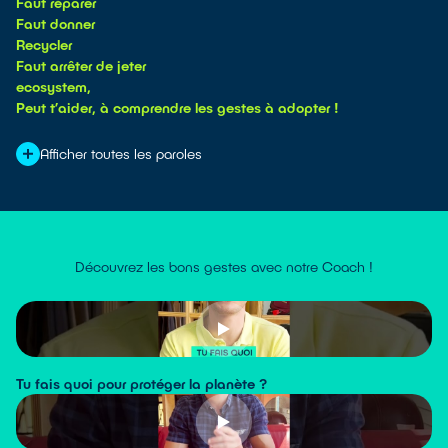
Faut réparer
Faut donner
Recycler
Faut arrêter de jeter
ecosystem,
Peut t’aider, à comprendre les gestes à adopter !
Afficher toutes les paroles
COUPLET 1
Il fait de plus en plus chaud
Pour le futur, faut pas la jouer solo
Ton téléphone est cassé
Mais sa vie n’est peut-être pas terminée
Découvrez les bons gestes avec notre Coach !
Faut réparer
Faut donner
Recycler
Faut arrêter de jeter
Tu fais quoi pour protéger la planète ?
ecosystem,
Peut t’aider, à comprendre les gestes à adopter !
Vos appareils électriques, faut qu’j’vous explique,